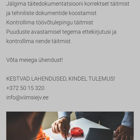
Jälgima täitedokumentatsiooni korrektset täitmist
ja tehniliste dokumentide koostamist
Kontrollima töövõtulepingu täitmist
Puuduste avastamisel tegema ettekirjutusi ja
kontrollima nende täitmist.
Võta meiega ühendust!
KESTVAD LAHENDUSED, KINDEL TULEMUS!
+372 50 15 320
info@viimsiejv.ee