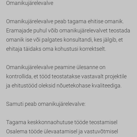
Omanikujärelevalve
Omanikujärelevalve peab tagama ehitise omanik.
Eramajade puhul võib omanikujärelevalvet teostada
omanik ise või palgates konsultandi, kes jälgib, et
ehitaja täidaks oma kohustusi korrektselt.
Omanikujärelevalve peamine ülesanne on
kontrollida, et tööd teostatakse vastavalt projektile
ja ehitustööd oleksid nõuetekohase kvaliteediga.
Samuti peab omanikujärelevalve:
Tagama keskkonnaohutuse tööde teostamisel
Osalema tööde ülevaatamisel ja vastuvõtmisel