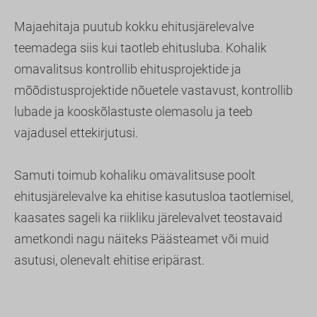
Majaehitaja puutub kokku ehitusjärelevalve
teemadega siis kui taotleb ehitusluba. Kohalik
omavalitsus kontrollib ehitusprojektide ja
mõõdistusprojektide nõuetele vastavust, kontrollib
lubade ja kooskõlastuste olemasolu ja teeb
vajadusel ettekirjutusi.
Samuti toimub kohaliku omavalitsuse poolt
ehitusjärelevalve ka ehitise kasutusloa taotlemisel,
kaasates sageli ka riikliku järelevalvet teostavaid
ametkondi nagu näiteks Päästeamet või muid
asutusi, olenevalt ehitise eripärast.